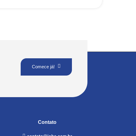
Comece já!
Contato
contato@jobc.com.br