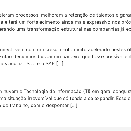
eleram processos, melhoram a retenção de talentos e gar
ria e terá um fortalecimento ainda mais expressivo nos pró
rando uma transformação estrutural nas companhias já exi
nnect vem com um crescimento muito acelerado nestes últ
ntão decidimos buscar um parceiro que fosse possível ent
os auxiliar. Sobre o SAP […]
m nuvem e Tecnologia da Informação (TI) em geral conqu
uma situação irreversível que só tende a se expandir. Esse
 de trabalho, com o despontar […]