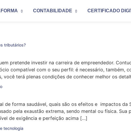
AFORMA
CONTABILIDADE
CERTIFICADO DIG
 tributários?
uem pretende investir na carreira de empreendedor. Cont
io compatível com o seu perfil: é necessário, também, co
s, você terá plenas condições de conhecer melhor os detal
ho
nal de forma saudável, quais são os efeitos e impactos da
usado pela exaustão extrema, sendo mental ou física. Sua p
vel de exigência e perfeição acima […]
de tecnologia